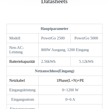
Datasheets
Hauptparameter
Modell
PowerGo 2500
PowerGo 5000
Nen-AC-
800W Ausgang, 1200 Eingang
Leistung
Batteriekapazität
2.56kWh
5.12kWh
Netzanschluss(Eingang)
Netzkabel
1Phase(L+N)+PE
Eingangsleistung
0~1200 W
Eingangsstrom
0~6 A
Eingangsspannu