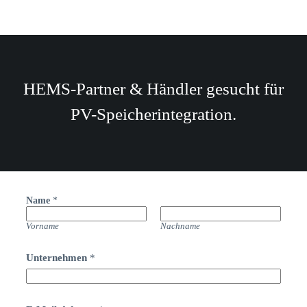
HEMS-Partner & Händler gesucht für
PV-Speicherintegration.
Name
*
Vorname
Nachname
U
Unternehmen
*
n
t
e
r
n