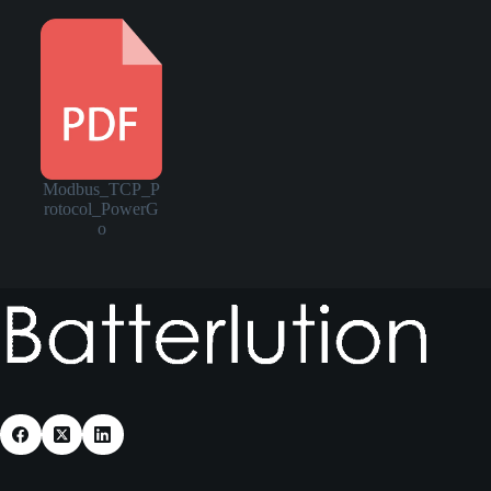
Modbus_TCP_P
rotocol_PowerG
o