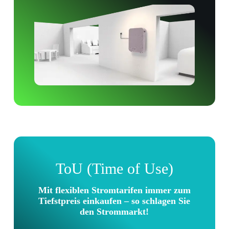
ToU (Time of Use)
Mit flexiblen Stromtarifen immer zum
Tiefstpreis einkaufen – so schlagen Sie
den Strommarkt!