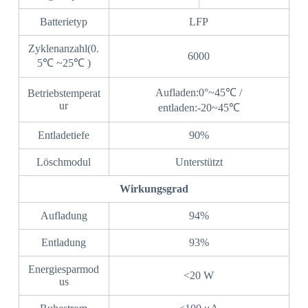
Batterietyp
LFP
Zyklenanzahl(0.
6000
5℃ ~25℃ )
Aufladen:0°~45℃ /
Betriebstemperat
ur
entladen:-20~45℃
Entladetiefe
90%
Löschmodul
Unterstützt
Wirkungsgrad
Aufladung
94%
Entladung
93%
Energiesparmod
<20 W
us