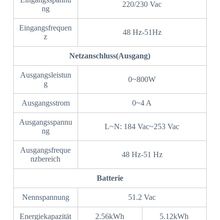
220/230 Vac
ng
Eingangsfrequen
48 Hz-51Hz
z
Netzanschluss(Ausgang)
Ausgangsleistun
0~800W
g
Ausgangsstrom
0~4 A
Ausgangsspannu
L~N: 184 Vac~253 Vac
ng
Ausgangsfreque
48 Hz-51 Hz
nzbereich
Batterie
Nennspannung
51.2 Vac
Energiekapazität
2.56kWh
5.12kWh